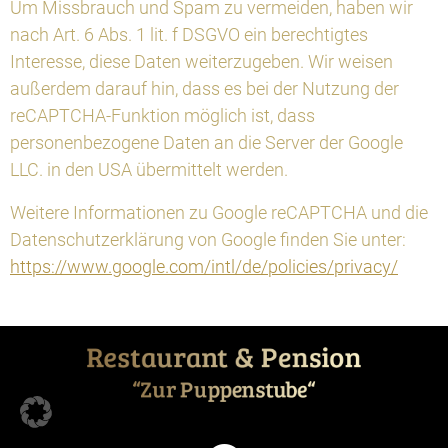
Um Missbrauch und Spam zu vermeiden, haben wir
nach Art. 6 Abs. 1 lit. f DSGVO ein berechtigtes
Interesse, diese Daten weiterzugeben. Wir weisen
außerdem darauf hin, dass es bei der Nutzung der
reCAPTCHA-Funktion möglich ist, dass
personenbezogene Daten an die Server der Google
LLC. in den USA übermittelt werden.
Weitere Informationen zu Google reCAPTCHA und die
Datenschutzerklärung von Google finden Sie unter:
https://www.google.com/intl/de/­policies/privacy/